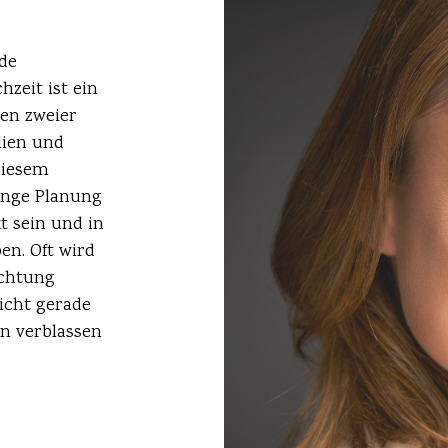
nde
zeit ist ein
ben zweier
lien und
diesem
ange Planung
kt sein und in
en. Oft wird
achtung
icht gerade
en verblassen